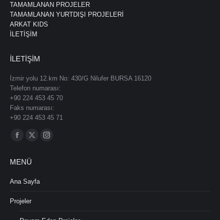
TAMAMLANAN PROJELER
TAMAMLANAN YURTDIŞI PROJELERİ
ARKAT KIDS
İLETİŞİM
İLETİŞİM
İzmir yolu 12.km No: 430/G Nilufer BURSA 16120
Telefon numarası:
+90 224 453 45 70
Faks numarası:
+90 224 453 45 71
Find us on:
Facebook
X
Instagram
page
page
page
MENÜ
opens
opens
opens
in
in
in
Ana Sayfa
new
new
new
Projeler
window
window
window