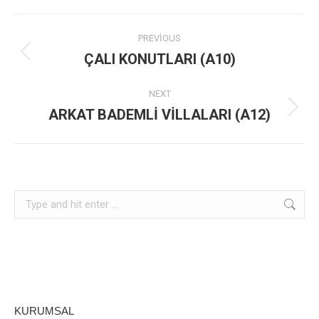
Album
PREVIOUS
navigation
ÇALI KONUTLARI (A10)
Previous
album:
NEXT
ARKAT BADEMLİ VİLLALARI (A12)
Next
album:
Search:
KURUMSAL