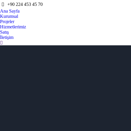
+90 224 453 45 70
Ana Sayfa
Kurumsal
Projeler
Hizmetlerimiz
Satış
İletişim
Search: